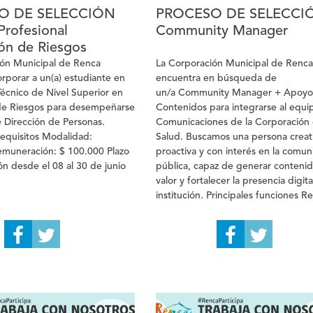
O DE SELECCIÓN
PROCESO DE SELECCI
Profesional
Community Manager
ón de Riesgos
ión Municipal de Renca
La Corporación Municipal de Renca
orporar a un(a) estudiante en
encuentra en búsqueda de
Técnico de Nivel Superior en
un/a Community Manager + Apoyo
de Riesgos para desempeñarse
Contenidos para integrarse al equi
e Dirección de Personas.
Comunicaciones de la Corporación
equisitos Modalidad:
Salud. Buscamos una persona creat
emuneración: $ 100.000 Plazo
proactiva y con interés en la comun
ón desde el 08 al 30 de junio
pública, capaz de generar conteni
valor y fortalecer la presencia digita
institución. Principales funciones Re
Condiciones del cargo Antecedent
postular Te invitamos a ser parte d
institución comprometida con la sa
pública y el desarrollo de una
comunicación cercana, innovadora y
servicio de la comunidad. Plazo de
postulación desde el 02 al 10 de ju