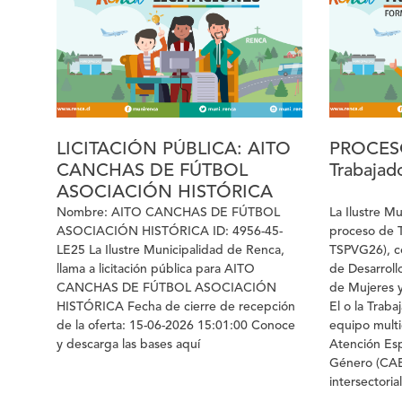
y descargar las bases a continuación:
LICITACIÓN PÚBLICA: AITO
PROCES
CANCHAS DE FÚTBOL
Trabajado
ASOCIACIÓN HISTÓRICA
Nombre: AITO CANCHAS DE FÚTBOL
La Ilustre M
ASOCIACIÓN HISTÓRICA ID: 4956-45-
proceso de T
LE25 La Ilustre Municipalidad de Renca,
TSPVG26), co
llama a licitación pública para AITO
de Desarroll
CANCHAS DE FÚTBOL ASOCIACIÓN
de Mujeres y
HISTÓRICA Fecha de cierre de recepción
El o la Traba
de la oferta: 15-06-2026 15:01:00 Conoce
equipo multi
y descarga las bases aquí
Atención Esp
Género (CAE-
intersectoria
violencias d