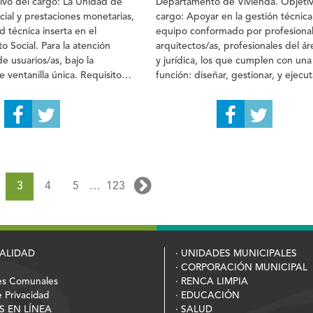
tivo del cargo: La Unidad de
Departamento de Vivienda. Objetiv
cial y prestaciones monetarias,
cargo: Apoyar en la gestión técnic
d técnica inserta en el
equipo conformado por profesiona
 Social. Para la atención
arquitectos/as, profesionales del ár
 de usuarios/as, bajo la
y jurídica, los que cumplen con un
 ventanilla única. Requisitos
función: diseñar, gestionar, y ejecut
Mecanismo de Postulación
funciones del Departamento de Viv
lantes deben presentar los
de la Entidad Patrocinante Municipa
ntecedentes: Interesados e
significa ser protagonista del desar
pueden revisar y descargar las
proyectos habitacionales en la com
inuación:
consolidar la Entidad Patrocinante
también, empujar un Plan de Desarr
Urbano Habitacional para la comun
3
4
5
…
123
Renca. Requisitos generales: Meca
de Postulación Los/as postulantes 
presentar los siguientes anteceden
Interesados e interesadas pueden r
y descargar las bases a continuació
PALIDAD
· UNIDADES MUNICIPALES
· CORPORACIÓN MUNICIPAL
es Comunales
· RENCA LIMPIA
e Privacidad
· EDUCACIÓN
S EN LÍNEA
· SALUD