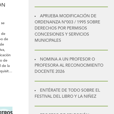
ÓN
APRUEBA MODIFICACIÓN DE
ORDENANZA N°003 / 1995 SOBRE
 se
DERECHOS POR PERMISOS
 de
CONCESIONES Y SERVICIOS
po de
MUNICIPALES
 de
iva,
icación
NOMINA A UN PROFESOR O
do de
PROFESORA AL RECONOCIMIENTO
l de la
quisitos
DOCENTE 2026
es para
e una
lud
ENTÉRATE DE TODO SOBRE EL
FESTIVAL DEL LIBRO Y LA NIÑEZ
 al
nio del