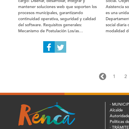
cargo: Diseñar, desarrollar, integrar y
Social. Obje
mantener soluciones web que soporten los
Asistencia so
procesos municipales, garantizando
es una unida
continuidad operativa, seguridad y calidad
Departamento
del software. Requisitos generales:
social diaria
Mecanismo de Postulación Los/as
modalidad de
postulantes deben presentar los siguientes
generales: 
antecedentes: Interesados e interesadas
Los/as postu
pueden revisar y descargar las bases a
siguientes a
continuación:
interesadas 
bases a cont
1
2
· MUNICI
Alcalde
Autoridad
Políticas d
· TRÁMITE