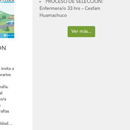
PROCESO DE SELECCIÓN:
Enfermera/o 33 hrs – Cesfam
Huamachuco
es
,
Ver más...
y
ÓN
invita a
rarios
afía.
al
o/a
s
rafías
lidades
oras