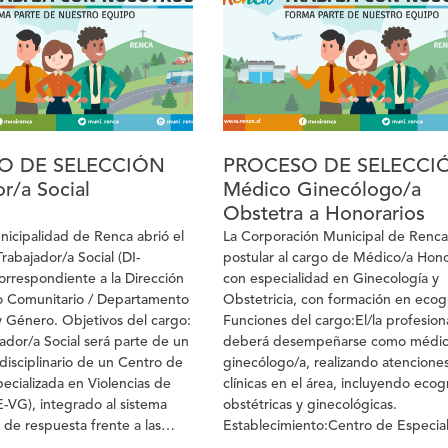
2026. Las personas interesadas en
participar del proceso de selección
deberán enviar su currículum vitae
actualizado, con referencias laboral
comprobables, al correo
reclutamiento.corporacion@renca.cl
indicando en el asunto “Communit
Manager”.
O DE SELECCIÓN
PROCESO DE SELECCI
r/a Social
Médico Ginecólogo/a
Obstetra a Honorarios
unicipalidad de Renca abrió el
La Corporación Municipal de Renca 
rabajador/a Social (DI-
postular al cargo de Médico/a Hono
rrespondiente a la Dirección
con especialidad en Ginecología y
o Comunitario / Departamento
Obstetricia, con formación en ecogr
 Género. Objetivos del cargo:
Funciones del cargo:El/la profesion
jador/a Social será parte de un
deberá desempeñarse como médic
disciplinario de un Centro de
ginecólogo/a, realizando atencione
ecializada en Violencias de
clínicas en el área, incluyendo ecog
VG), integrado al sistema
obstétricas y ginecológicas.
l de respuesta frente a las
Establecimiento:Centro de Especia
e género. Su objetivo será
Cerro Colorado. Carga horaria:33 h