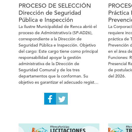
PROCESO DE SELECCIÓN
PROCES
Dirección de Seguridad
Práctica 
Pública e Inspección
Prevenci
La Ilustre Municipalidad de Renca abrió el
La Corporac
proceso de Administrativo/a (SP-AD26),
requiere inc
correspondiente a la Dirección de
práctica de 
Seguridad Pública e Inspección. Objetivo
Prevención 
del cargo: Este cargo tiene como principal
en el área d
responsabilidad apoyar la gestión
Funciones: R
administrativa de la Dirección de
Presencial R
Seguridad Comunal y de los tres
de postulaci
departamentos que la conforman. Su
del 2026.
objetivo es garantizar el adecuado registro,
procesamiento de información y gestión
documental, así como brindar soporte
administrativo a los programas y proyectos
de prevención del delito que se ejecutan
en el marco de la Dirección. Requisitos
generales: Mecanismo de Postulación
Interesados e interesadas pueden revisar