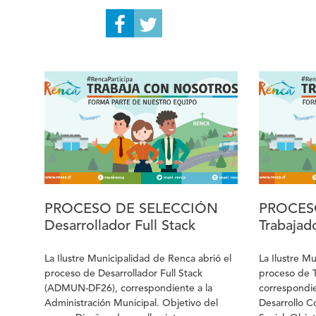
desarrollar 
especializad
vivido viole
desde su ámb
articulación,
complementar
intervención
favorecer la
restitución 
desarrollará
social y aco
promoviendo
intersectoria
recursos soci
PROCESO DE SELECCIÓN
PROCES
comunitarios
Desarrollador Full Stack
Trabajado
protección, 
Requisitos 
La Ilustre Municipalidad de Renca abrió el
La Ilustre M
Postulación 
proceso de Desarrollador Full Stack
proceso de T
presentar lo
(ADMUN-DF26), correspondiente a la
correspondie
Interesados 
Administración Municipal. Objetivo del
Desarrollo C
y descargar 