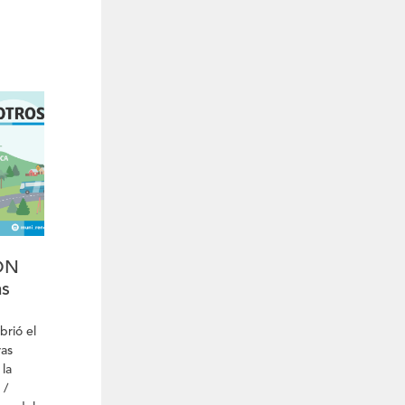
brutos
ios
sde el
. Las
del
ar su
 al
,
.
ÓN
as
brió el
ras
la
 /