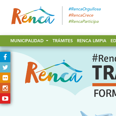
#RencaOrgullosa
#RencaCrece
#RencaParticipa
MUNICIPALIDAD
TRÁMITES
RENCA LIMPIA
E