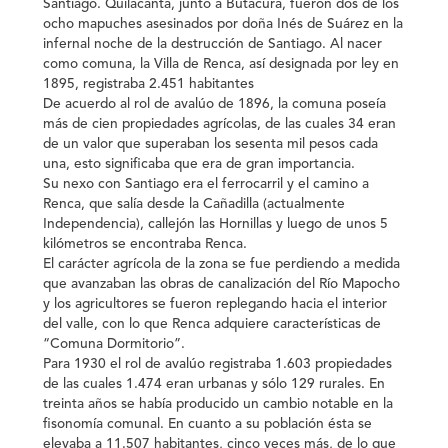
Santiago. Quilacanta, junto a Butacura, fueron dos de los
ocho mapuches asesinados por doña Inés de Suárez en la
infernal noche de la destrucción de Santiago. Al nacer
como comuna, la Villa de Renca, así designada por ley en
1895, registraba 2.451 habitantes
De acuerdo al rol de avalúo de 1896, la comuna poseía
más de cien propiedades agrícolas, de las cuales 34 eran
de un valor que superaban los sesenta mil pesos cada
una, esto significaba que era de gran importancia.
Su nexo con Santiago era el ferrocarril y el camino a
Renca, que salía desde la Cañadilla (actualmente
Independencia), callejón las Hornillas y luego de unos 5
kilómetros se encontraba Renca.
El carácter agrícola de la zona se fue perdiendo a medida
que avanzaban las obras de canalización del Río Mapocho
y los agricultores se fueron replegando hacia el interior
del valle, con lo que Renca adquiere características de
“Comuna Dormitorio”.
Para 1930 el rol de avalúo registraba 1.603 propiedades
de las cuales 1.474 eran urbanas y sólo 129 rurales. En
treinta años se había producido un cambio notable en la
fisonomía comunal. En cuanto a su población ésta se
elevaba a 11.507 habitantes, cinco veces más, de lo que