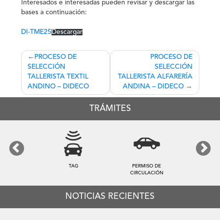
Interesados e interesadas pueden revisar y descargar las
bases a continuación:
DI-TME25
Descargar
Navegación
PROCESO DE
PROCESO DE
SELECCIÓN
SELECCIÓN
de
TALLERISTA TEXTIL
TALLERISTA ALFARERÍA
entradas
ANDINO – DIDECO
ANDINA – DIDECO
TRÁMITES
Previous
Next
TAG
PERMISO DE
CIRCULACIÓN
NOTICIAS RECIENTES