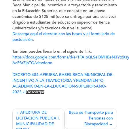
Beca Municipal de Incentivo a la trayectoria y rendimiento
en la Educación Superior, que consiste en un apoyo
económico de $125 mil (que se entrega por una sola vez)
dirigido a estudiantes de educación superior de Renca
(universitarios y/o técnicos de nivel superior)
Descarga aquí el decreto con las bases y el formulario de
postulación
.
También puedes llenarlo en el siguiente link:
https://docs.google.com/forms/d/e/1FAIpQLSeOMHEeN3YtxXzy
AcP3rZipTQ/viewform
DECRETO-484-APRUEBA-BASES-BECA-MUNICIPAL-DE-
INCENTIVO-A-LA-TRAYECTORIA-Y-RENDIMIENTO-
ACADEMICO-EN-LA-EDUCACION-SUPERIOR-ANO-
2023.-1
Descargar
Navegación
APERTURA DE
Beca de Transporte para
LICITACIÓN PÚBLICA I.
Personas con
de
MUNICIPALIDAD DE
Discapacidad