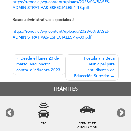
https://renca.cl/wp-content/uploads/2023/03/BASES-
ADMINISTRATIVAS-ESPECIALES-1-15.pdf
Bases administrativas especiales 2
https://renca.cl/wp-content/uploads/2023/03/BASES-
ADMINISTRATIVAS-ESPECIALES-16-30.pdf
Navegación
Desde el lunes 20 de
Postula a la Beca
marzo: Vacunación
Municipal para
de
contra la influenza 2023
estudiantes de
entradas
Educación Superior
TRÁMITES
Previous
Next
TAG
PERMISO DE
CIRCULACIÓN