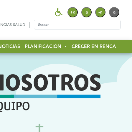
+a
a
-a
a
NCIAS SALUD
NOTICIAS
PLANIFICACIÓN
CRECER EN RENCA