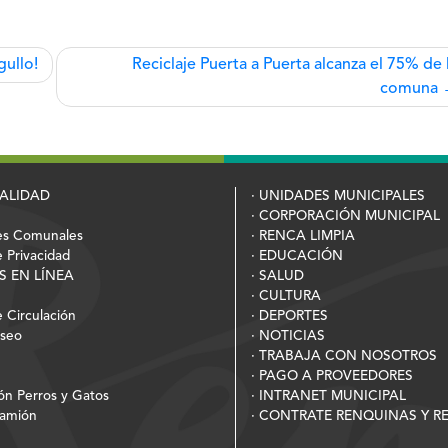
ullo!
Reciclaje Puerta a Puerta alcanza el 75% de 
comuna
PALIDAD
· UNIDADES MUNICIPALES
· CORPORACIÓN MUNICIPAL
es Comunales
· RENCA LIMPIA
e Privacidad
· EDUCACIÓN
S EN LÍNEA
· SALUD
· CULTURA
 Circulación
· DEPORTES
Aseo
· NOTICIAS
· TRABAJA CON NOSOTROS
· PAGO A PROVEEDORES
ión Perros y Gatos
· INTRANET MUNICIPAL
Camión
· CONTRATE RENQUINAS Y 