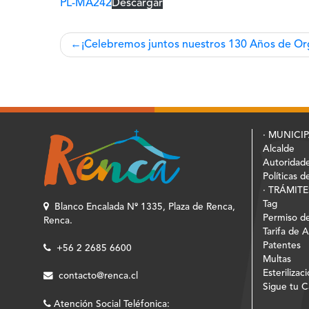
PL-MA242
Descargar
Navegación
¡Celebremos juntos nuestros 130 Años de Org
de
entradas
· MUNICI
Alcalde
Autoridad
Políticas d
· TRÁMITE
Tag
Blanco Encalada Nº 1335, Plaza de Renca,
Permiso de
Renca.
Tarifa de 
Patentes
+56 2 2685 6600
Multas
Esterilizac
contacto@renca.cl
Sigue tu 
Atención Social Teléfonica: