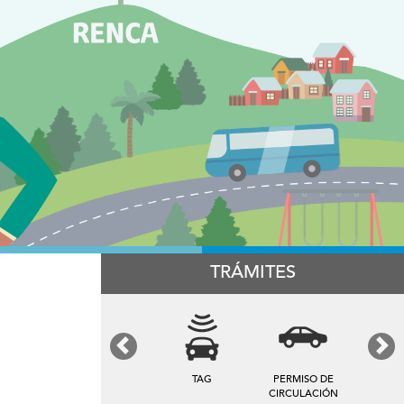
TRÁMITES
Previous
Next
TAG
PERMISO DE
CIRCULACIÓN