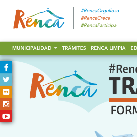
#RencaOrgullosa
#RencaCrece
#RencaParticipa
MUNICIPALIDAD
TRÁMITES
RENCA LIMPIA
E