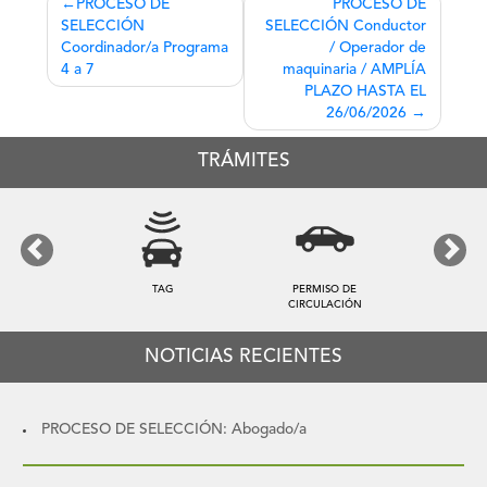
Navegación
PROCESO DE
PROCESO DE
SELECCIÓN
SELECCIÓN Conductor
de
Coordinador/a Programa
/ Operador de
entradas
4 a 7
maquinaria / AMPLÍA
PLAZO HASTA EL
26/06/2026
TRÁMITES
Previous
Next
TAG
PERMISO DE
CIRCULACIÓN
NOTICIAS RECIENTES
PROCESO DE SELECCIÓN: Abogado/a