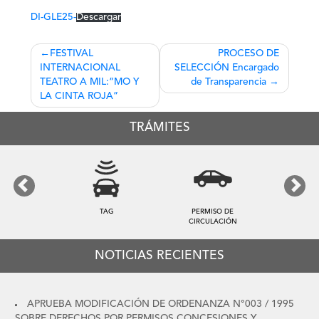
DI-GLE25-
Descargar
Navegación
FESTIVAL
PROCESO DE
INTERNACIONAL
SELECCIÓN Encargado
de
TEATRO A MIL:“MO Y
de Transparencia
entradas
LA CINTA ROJA”
TRÁMITES
Previous
Next
TAG
PERMISO DE
CIRCULACIÓN
NOTICIAS RECIENTES
APRUEBA MODIFICACIÓN DE ORDENANZA N°003 / 1995
SOBRE DERECHOS POR PERMISOS CONCESIONES Y