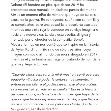
“Mo y La Cinta Roja”
, de la compañía francesa L´Homme
Debout (El hombre de pie), que desde 2019 ha
presentado este montaje en distintas partes del mundo.
Mo
es un enorme niño de mimbre que huye de su país a
causa de la guerra. En su trayecto, sueña con su familia y
su cumpleaños, pero una pesadilla lo despierta asustado,
mientras una cinta roja lo conduce en su viaje imaginario
hacia una nueva vida. La obra está escrita, dirigida y
montada por el director de la compañía, Benoît
Mousserion, quien nos contó que se inspiró en la historia
de
Aylan Kurdi
, un niño sirio de sólo tres años, cuya
imagen conmovió al mundo tras morir ahogado en 2017,
mientras él y su familia naufragaron tratando de huir de la
guerra y llegar a Europa:
“Cuando vimos esta foto, la miré mucho y sentí que este
pequeño niño iba a poder levantarse nuevamente. Y
entonces me dije, si él pudiera levantarse ahora, ¿cómo
va a reconstruir su vida sin su familia ? Esa es la historia
de nuestra obra, es la historia de un niño que huye de la
guerra, que ha sido separado de su familia, y que llega a
un país como Francia o a un país como Chile, donde no
hay guerra”,
señaló el director.