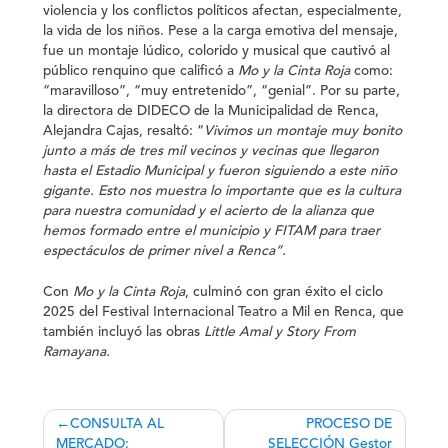
violencia y los conflictos políticos afectan, especialmente,
la vida de los niños. Pese a la carga emotiva del mensaje,
fue un montaje lúdico, colorido y musical que cautivó al
público renquino que calificó a
Mo y la Cinta Roja
como:
“maravilloso”, “muy entretenido”, “genial”.
Por su parte,
la directora de DIDECO de la Municipalidad de Renca,
Alejandra Cajas, resaltó: “
Vivimos un montaje muy bonito
junto a más de tres mil vecinos y vecinas que llegaron
hasta el Estadio Municipal y fueron siguiendo a este niño
gigante. Esto nos muestra lo importante que es la cultura
para nuestra comunidad y el acierto de la alianza que
hemos formado entre el municipio y FITAM para traer
espectáculos de primer nivel a Renca”.
Con
Mo y la Cinta Roja
, culminó con gran éxito el ciclo
2025 del Festival Internacional Teatro a Mil en Renca, que
también incluyó las obras
Little Amal
y
Story From
Ramayana
.
Navegación
CONSULTA AL
PROCESO DE
MERCADO:
SELECCIÓN Gestor