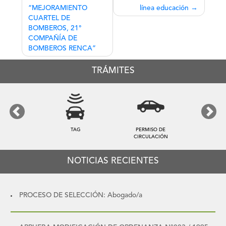
de
“MEJORAMIENTO
línea educación
entradas
CUARTEL DE
BOMBEROS, 21°
COMPAÑÍA DE
BOMBEROS RENCA”
TRÁMITES
Previous
Next
E
TARIFA DE ASEO
PATENTES
ÓN
NOTICIAS RECIENTES
PROCESO DE SELECCIÓN: Abogado/a