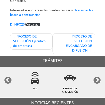
Generales.
Interesados e interesadas pueden revisar y
descargar las
bases a continuación:
DI-NFC25
Descargar
Navegación
PROCESO DE
PROCESO DE
SELECCIÓN Ejecutivo
SELECCIÓN
de
de empresas
ENCARGADO DE
entradas
DIFUSIÓN
TRÁMITES
Previous
Next
TAG
PERMISO DE
CIRCULACIÓN
NOTICIAS RECIENTES