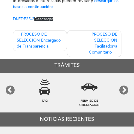
Interesados e interesadas pueden revisar y
descargar las
bases a continuación:
DI-EDE25-2
Descargar
Navegación
PROCESO DE
PROCESO DE
SELECCIÓN Encargado
SELECCIÓN
de
de Transparencia
Facilitador/a
entradas
Comunitario
TRÁMITES
Previous
Next
TAG
PERMISO DE
CIRCULACIÓN
NOTICIAS RECIENTES