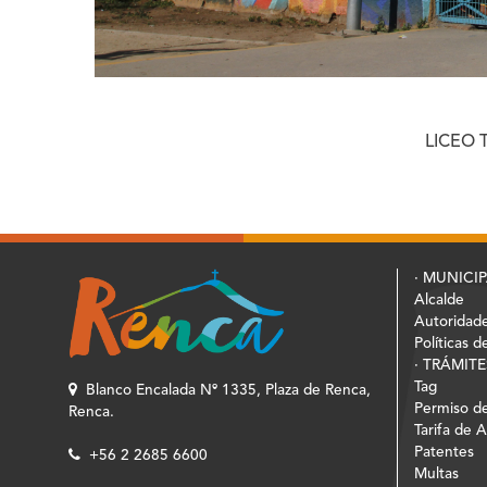
LICEO 
· MUNICI
Alcalde
Autoridad
Políticas d
· TRÁMITE
Tag
Blanco Encalada Nº 1335, Plaza de Renca,
Permiso de
Renca.
Tarifa de 
Patentes
+56 2 2685 6600
Multas