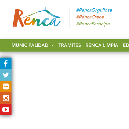
#RencaOrgullosa
#RencaCrece
#RencaParticipa
MUNICIPALIDAD
TRÁMITES
RENCA LIMPIA
E