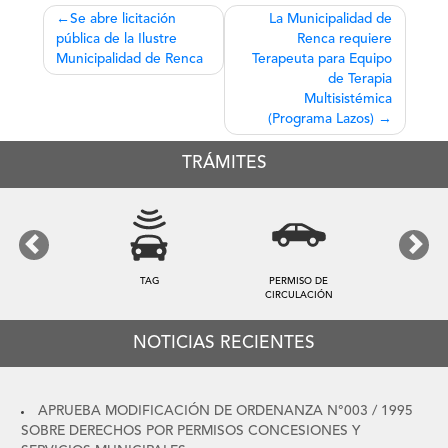
Navegación
Se abre licitación
La Municipalidad de
pública de la Ilustre
Renca requiere
de
Municipalidad de Renca
Terapeuta para Equipo
entradas
de Terapia
Multisistémica
(Programa Lazos)
TRÁMITES
Previous
Next
TAG
PERMISO DE
CIRCULACIÓN
NOTICIAS RECIENTES
APRUEBA MODIFICACIÓN DE ORDENANZA N°003 / 1995
SOBRE DERECHOS POR PERMISOS CONCESIONES Y