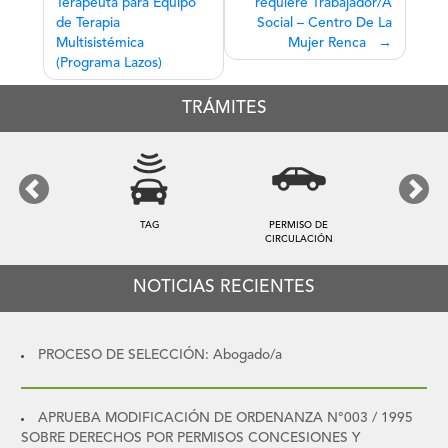
Terapeuta para Equipo
requiere Trabajador/A
entradas
de Terapia
Social – Centro De La
Multisistémica
Mujer Renca
(Programa Lazos)
TRÁMITES
Previous
Next
TAG
PERMISO DE
CIRCULACIÓN
NOTICIAS RECIENTES
PROCESO DE SELECCIÓN: Abogado/a
APRUEBA MODIFICACIÓN DE ORDENANZA N°003 / 1995
SOBRE DERECHOS POR PERMISOS CONCESIONES Y