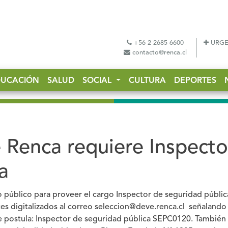
+56 2 2685 6600
URGE
contacto@renca.cl
DUCACIÓN
SALUD
SOCIAL
CULTURA
DEPORTES
 Renca requiere Inspecto
a
o público para proveer el cargo
Inspector de seguridad públic
es digitalizados al correo seleccion@deve.renca.cl señalando
ue postula: Inspector de seguridad pública SEPC0120. También