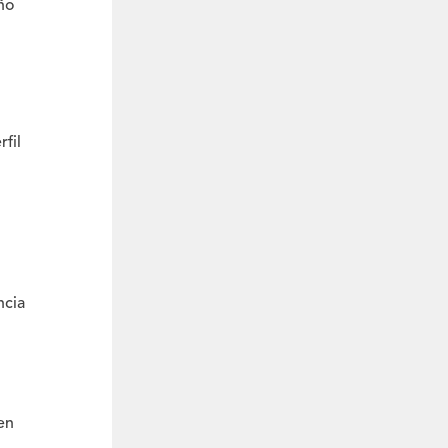
eño
fil
ncia
en