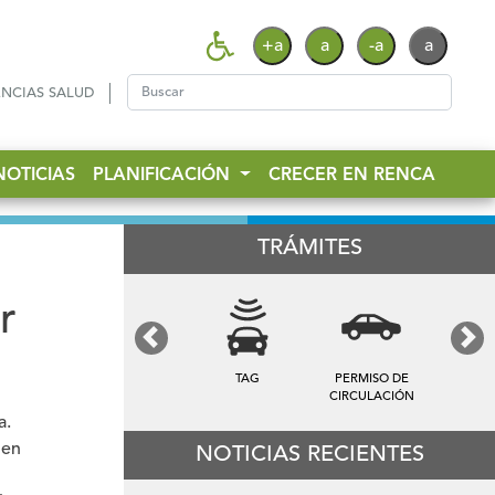
+a
a
-a
a
NCIAS SALUD
NOTICIAS
PLANIFICACIÓN
CRECER EN RENCA
TRÁMITES
r
Previous
Next
TAG
PERMISO DE
TARIFA DE
CIRCULACIÓN
ASEO
a
.
 en
NOTICIAS RECIENTES