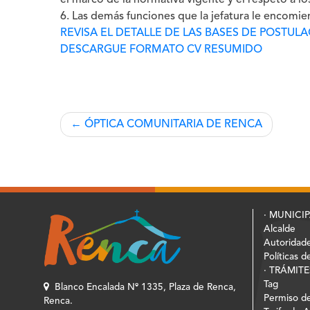
el marco de la normativa vigente y el respeto a lo
6. Las demás funciones que la jefatura le encomie
REVISA EL DETALLE DE LAS BASES DE POSTUL
DESCARGUE FORMATO CV RESUMIDO
Navegación
ÓPTICA COMUNITARIA DE RENCA
de
entradas
· MUNICI
Alcalde
Autoridad
Políticas d
· TRÁMITE
Tag
Blanco Encalada Nº 1335, Plaza de Renca,
Permiso de
Renca.