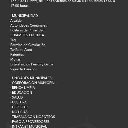
+56 2 3241 1999, de lunes a viernes de 08:30 a 14:00 horas 15:00 a
17:00 horas.
· MUNICIPALIDAD
Alcalde
Autoridades Comunales
Políticas de Privacidad
· TRÁMITES EN LÍNEA
Tag
Permiso de Circulación
Tarifa de Aseo
Patentes
Multas
Esterilización Perros y Gatos
Sigue tu Camión
· UNIDADES MUNICIPALES
· CORPORACIÓN MUNICIPAL
· RENCA LIMPIA
· EDUCACIÓN
· SALUD
· CULTURA
· DEPORTES
· NOTICIAS
· TRABAJA CON NOSOTROS
· PAGO A PROVEEDORES
· INTRANET MUNICIPAL