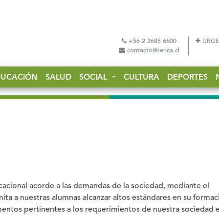
+56 2 2685 6600
URGE
contacto@renca.cl
DUCACIÓN
SALUD
SOCIAL
CULTURA
DEPORTES
TAG
acional acorde a las demandas de la sociedad, mediante el
ita a nuestras alumnas alcanzar altos estándares en su formac
ementos pertinentes a los requerimientos de nuestra sociedad 