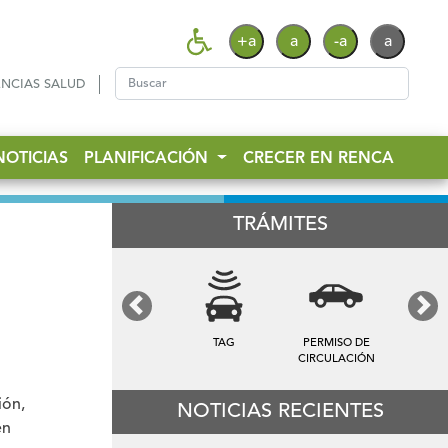
+a
a
-a
a
NCIAS SALUD
NOTICIAS
PLANIFICACIÓN
CRECER EN RENCA
TRÁMITES
Previous
Next
PERMISO DE
TARIFA DE
PATENTES
CIRCULACIÓN
ASEO
ión,
NOTICIAS RECIENTES
en