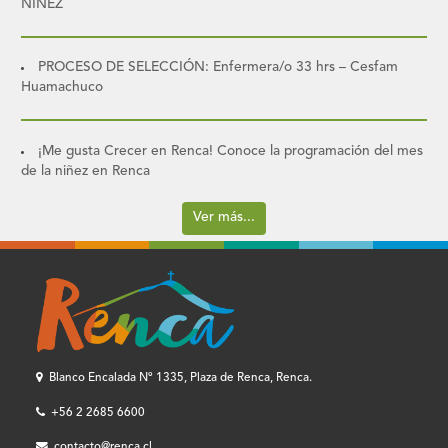
NIÑEZ
PROCESO DE SELECCIÓN: Enfermera/o 33 hrs – Cesfam
Huamachuco
¡Me gusta Crecer en Renca! Conoce la programación del mes
de la niñez en Renca
Ver más...
Blanco Encalada Nº 1335, Plaza de Renca, Renca.
+56 2 2685 6600
contacto@renca.cl