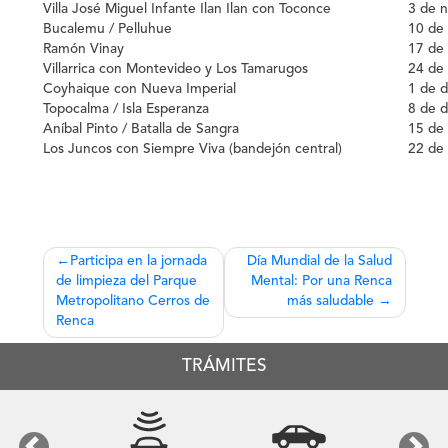
Villa José Miguel Infante Ilan Ilan con Toconce
3 de 
Bucalemu / Pelluhue
10 de
Ramón Vinay
17 de
Villarrica con Montevideo y Los Tamarugos
24 de
Coyhaique con Nueva Imperial
1 de d
Topocalma / Isla Esperanza
8 de d
Aníbal Pinto / Batalla de Sangra
15 de
Los Juncos con Siempre Viva (bandejón central)
22 de
Navegación
Participa en la jornada
Día Mundial de la Salud
de limpieza del Parque
Mental: Por una Renca
de
Metropolitano Cerros de
más saludable
entradas
Renca
TRÁMITES