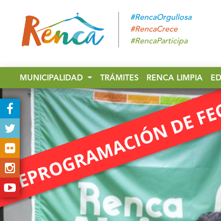
#RencaOrgullosa
#RencaCrece
#RencaParticipa
MUNICIPALIDAD
TRÁMITES
RENCA LIMPIA
E