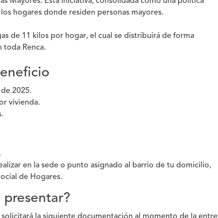
s Mayores. Esta iniciativa, consolidada como una política
s los hogares donde residen personas mayores.
gas de 11 kilos por hogar
, el cual se distribuirá de forma
 toda Renca.
eneficio
 de 2025.
or vivienda.
.
.
ealizar en la sede o punto asignado al barrio de tu domicilio,
Social de Hogares
.
presentar?
 solicitará la siguiente documentación al momento de la entre