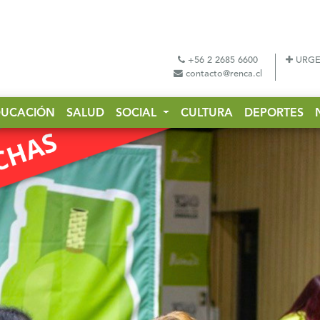
+56 2 2685 6600
URGE
contacto@renca.cl
DUCACIÓN
SALUD
SOCIAL
CULTURA
DEPORTES