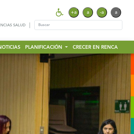
+a
a
-a
a
NCIAS SALUD
NOTICIAS
PLANIFICACIÓN
CRECER EN RENCA