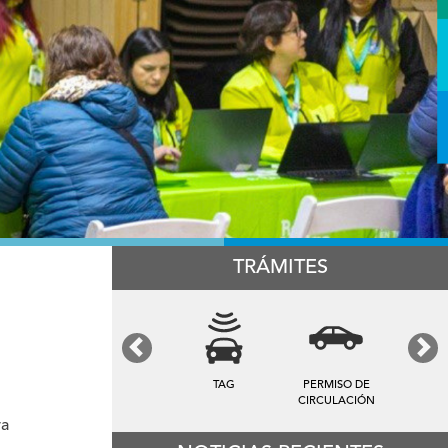
TRÁMITES
Previous
Next
TARIFA DE
PATENTES
ASEO
va