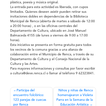
plástica, poesía y música original.
La entrada para esta actividad es liberada, con cupos
limitados.
Quienes deseen asistir pueden retirar sus
invitaciones dobles en dependencias de la Biblioteca
Municipal de Renca (abierta de martes a sábado de 12:00
a 20:00 horas)
, o en las oficinas centrales del
Departamento de Cultura,
ubicado en José Manuel
Balmaceda 4155
(de lunes a viernes de 9:00 a 17:00
horas).
Esta iniciativa se presenta en forma gratuita para todos
los vecinos de la comuna gracias a una alianza de
colaboración entre el Municipio de Renca, a través de su
Departamento de Cultura y el Consejo Nacional de la
Cultura y las Artes.
Para mayores informaciones y consultas por favor escribir
a cultura@deve.renca.cl o llamar al teléfono 9 62323841.
Navegación
Participa del
Niños y niñas de Renca
encuentro folclórico:
homenajearon a Violeta
de
123 parejas de cuecas
Parra en la Semana de la
por Renca
Educación Artística