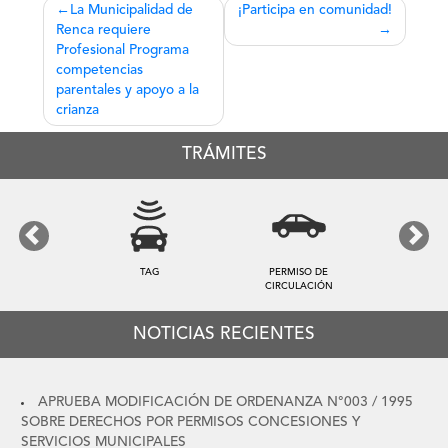
Navegación
La Municipalidad de
¡Participa en comunidad!
Renca requiere
de
Profesional Programa
entradas
competencias
parentales y apoyo a la
crianza
TRÁMITES
Previous
Next
TAG
PERMISO DE
CIRCULACIÓN
NOTICIAS RECIENTES
APRUEBA MODIFICACIÓN DE ORDENANZA N°003 / 1995
SOBRE DERECHOS POR PERMISOS CONCESIONES Y
SERVICIOS MUNICIPALES