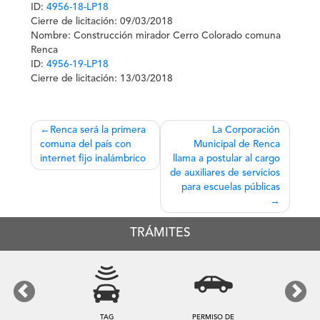
ID:
4956-18-LP18
Cierre de licitación: 09/03/2018
Nombre:
Construcción mirador Cerro Colorado comuna
Renca
ID:
4956-19-LP18
Cierre de licitación: 13/03/2018
Navegación
Renca será la primera
La Corporación
comuna del país con
Municipal de Renca
de
internet fijo inalámbrico
llama a postular al cargo
entradas
de auxiliares de servicios
para escuelas públicas
TRÁMITES
Previous
Next
TAG
PERMISO DE