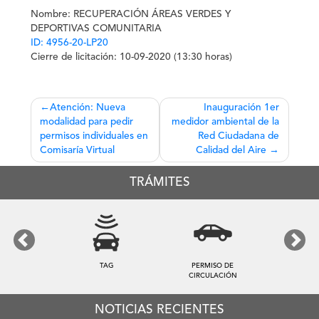
Nombre
: RECUPERACIÓN ÁREAS VERDES Y
DEPORTIVAS COMUNITARIA
ID: 4956-20-LP20
Cierre de licitación
: 10-09-2020 (13:30 horas)
Navegación
Atención: Nueva
Inauguración 1er
modalidad para pedir
medidor ambiental de la
de
permisos individuales en
Red Ciudadana de
entradas
Comisaría Virtual
Calidad del Aire
TRÁMITES
Previous
Next
TAG
PERMISO DE
CIRCULACIÓN
NOTICIAS RECIENTES