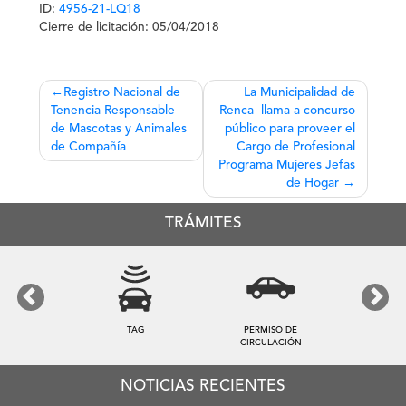
ID:
4956-21-LQ18
Cierre de licitación: 05/04/2018
Navegación
Registro Nacional de
La Municipalidad de
Tenencia Responsable
Renca llama a concurso
de
de Mascotas y Animales
público para proveer el
entradas
de Compañía
Cargo de Profesional
Programa Mujeres Jefas
de Hogar
TRÁMITES
Previous
Next
TAG
PERMISO DE
CIRCULACIÓN
NOTICIAS RECIENTES