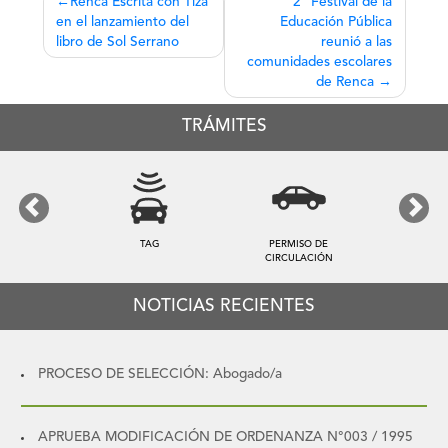
Navegación
Renca Escrita con Tiza
2° Festival de la
en el lanzamiento del
Educación Pública
de
libro de Sol Serrano
reunió a las
entradas
comunidades escolares
de Renca
TRÁMITES
Previous
Next
TAG
PERMISO DE
CIRCULACIÓN
NOTICIAS RECIENTES
PROCESO DE SELECCIÓN: Abogado/a
APRUEBA MODIFICACIÓN DE ORDENANZA N°003 / 1995