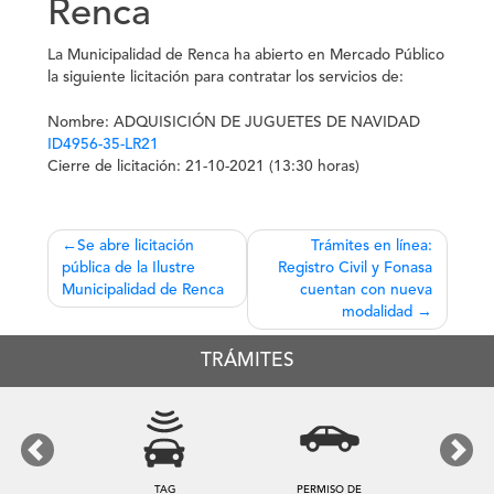
Renca
La Municipalidad de Renca ha abierto en Mercado Público
la siguiente licitación para contratar los servicios de:
Nombre:
ADQUISICIÓN DE JUGUETES DE NAVIDAD
ID4956-35-LR21
Cierre de licitación:
21-10-2021 (13:30 horas)
Navegación
Se abre licitación
Trámites en línea:
pública de la Ilustre
Registro Civil y Fonasa
de
Municipalidad de Renca
cuentan con nueva
entradas
modalidad
TRÁMITES
Previous
Next
TAG
PERMISO DE