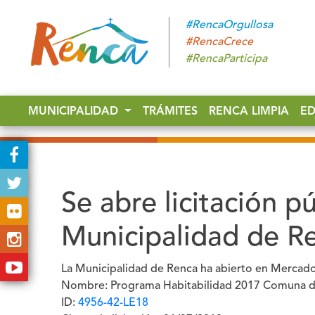
#RencaOrgullosa
#RencaCrece
#RencaParticipa
MUNICIPALIDAD
TRÁMITES
RENCA LIMPIA
E
Se abre licitación pú
Municipalidad de R
La Municipalidad de Renca ha abierto en Mercado Pú
Nombre:
Programa Habitabilidad 2017 Comuna 
ID
:
4956-42-LE18