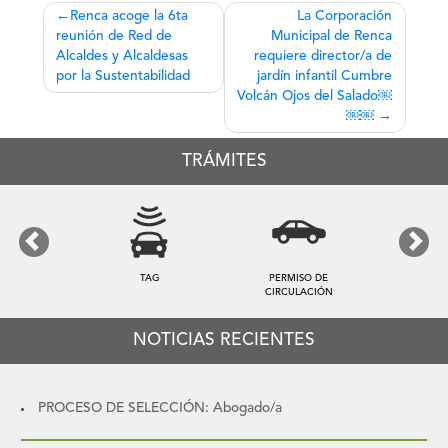
Navegación
Renca acoge la 6ta
La Corporación
reunión de Red de
Municipal de Renca
de
Alcaldes y Alcaldesas
requiere director/a de
entradas
por la Sustentabilidad
jardín infantil Cumbre
Volcán Ojos del Salado￼
￼￼
TRÁMITES
Previous
Next
TAG
PERMISO DE
CIRCULACIÓN
NOTICIAS RECIENTES
PROCESO DE SELECCIÓN: Abogado/a