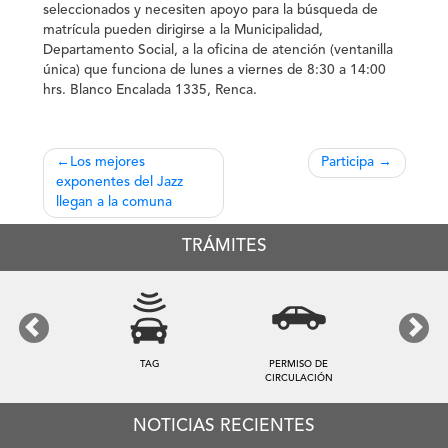
seleccionados y necesiten apoyo para la búsqueda de
matrícula pueden dirigirse a la Municipalidad,
Departamento Social, a la oficina de atención (ventanilla
única) que funciona de lunes a viernes de 8:30 a 14:00
hrs. Blanco Encalada 1335, Renca.
Navegación
Los mejores
Participa
exponentes del Jazz
de
llegan a la comuna
entradas
TRÁMITES
Previous
Next
TAG
PERMISO DE
CIRCULACIÓN
NOTICIAS RECIENTES