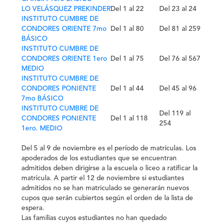
LO VELÁSQUEZ PREKINDER
Del 1 al 22
Del 23 al 24
INSTITUTO CUMBRE DE
CONDORES ORIENTE 7mo
Del 1 al 80
Del 81 al 259
BÁSICO
INSTITUTO CUMBRE DE
CONDORES ORIENTE 1ero
Del 1 al 75
Del 76 al 567
MEDIO
INSTITUTO CUMBRE DE
CONDORES PONIENTE
Del 1 al 44
Del 45 al 96
7mo BÁSICO
INSTITUTO CUMBRE DE
Del 119 al
CONDORES PONIENTE
Del 1 al 118
254
1ero. MEDIO
Del 5 al 9 de noviembre es el período de matrículas. Los
apoderados de los estudiantes que se encuentran
admitidos deben dirigirse a la escuela o liceo a ratificar la
matricula. A partir el 12 de noviembre si estudiantes
admitidos no se han matriculado se generarán nuevos
cupos que serán cubiertos según el orden de la lista de
espera.
Las familias cuyos estudiantes no han quedado