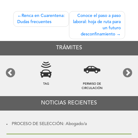
Navegación
Renca en Cuarentena:
Conoce el paso a paso
Dudas frecuentes
laboral: hoja de ruta para
de
un futuro
entradas
desconfinamiento
TRÁMITES
Previous
Next
TAG
PERMISO DE
CIRCULACIÓN
NOTICIAS RECIENTES
PROCESO DE SELECCIÓN: Abogado/a