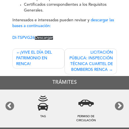
Certificados correspondientes a los Requisitos
Generales.
Interesados e interesadas pueden revisar y
descargar las
bases a continuación:
DI-TSPVG26
Descargar
Navegación
¡VIVE EL DÍA DEL
LICITACIÓN
PATRIMONIO EN
PÚBLICA: INSPECCIÓN
de
RENCA!
TÉCNICA CUARTEL DE
entradas
BOMBEROS RENCA
TRÁMITES
Previous
Next
TAG
PERMISO DE
CIRCULACIÓN