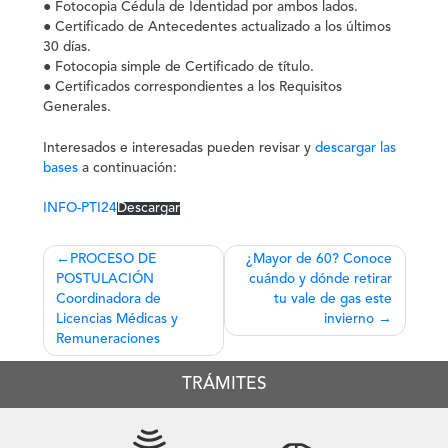
● Fotocopia Cédula de Identidad por ambos lados.
● Certificado de Antecedentes actualizado a los últimos
30 días.
● Fotocopia simple de Certificado de título.
● Certificados correspondientes a los Requisitos
Generales.
Interesados e interesadas pueden revisar y
descargar las
bases
a continuación:
INFO-PTI24
Descargar
Navegación
PROCESO DE
¿Mayor de 60? Conoce
POSTULACIÓN
cuándo y dónde retirar
de
Coordinadora de
tu vale de gas este
entradas
Licencias Médicas y
invierno
Remuneraciones
TRÁMITES