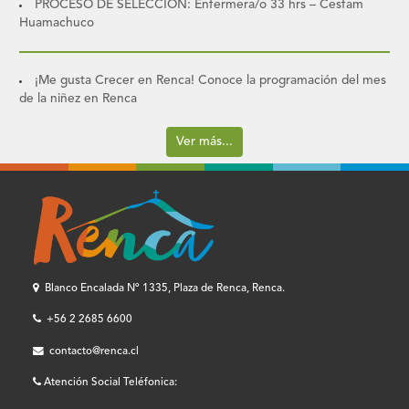
PROCESO DE SELECCIÓN: Enfermera/o 33 hrs – Cesfam
Huamachuco
¡Me gusta Crecer en Renca! Conoce la programación del mes
de la niñez en Renca
Ver más...
Blanco Encalada Nº 1335, Plaza de Renca, Renca.
+56 2 2685 6600
contacto@renca.cl
Atención Social Teléfonica: