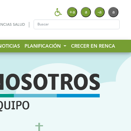
+a
a
-a
a
NCIAS SALUD
NOTICIAS
PLANIFICACIÓN
CRECER EN RENCA