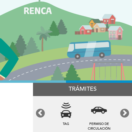
TRÁMITES
Previous
Next
TAG
PERMISO DE
CIRCULACIÓN