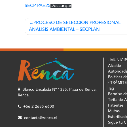
SECP-PAE25
Descargar
Navegación
PROCESO DE SELECCIÓN PROFESIONAL
ANÁLISIS AMBIENTAL – SECPLAN
de
entradas
· MUNICI
Alcalde
Autoridad
Políticas d
· TRÁMITE
Tag
Blanco Encalada Nº 1335, Plaza de Renca,
Permiso de
Renca.
Tarifa de 
Patentes
+56 2 2685 6600
Multas
Esterilizac
contacto@renca.cl
Sigue tu 