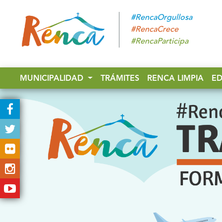
#RencaOrgullosa
#RencaCrece
#RencaParticipa
MUNICIPALIDAD
TRÁMITES
RENCA LIMPIA
E