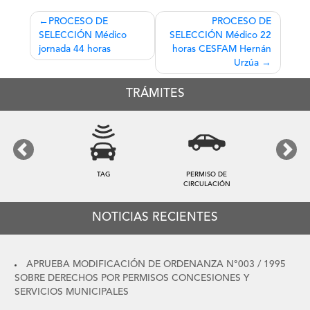
Navegación
PROCESO DE
PROCESO DE
SELECCIÓN Médico
SELECCIÓN Médico 22
de
jornada 44 horas
horas CESFAM Hernán
entradas
Urzúa
TRÁMITES
Previous
Next
TAG
PERMISO DE
CIRCULACIÓN
NOTICIAS RECIENTES
APRUEBA MODIFICACIÓN DE ORDENANZA N°003 / 1995
SOBRE DERECHOS POR PERMISOS CONCESIONES Y
SERVICIOS MUNICIPALES