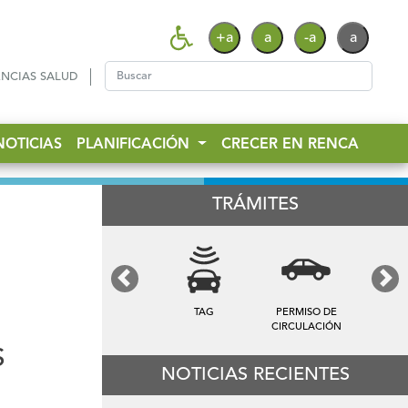
+a
a
-a
a
NCIAS SALUD
NOTICIAS
PLANIFICACIÓN
CRECER EN RENCA
TRÁMITES
Previous
Next
TAG
PERMISO DE
TARIFA DE
PATENTE
CIRCULACIÓN
ASEO
S
NOTICIAS RECIENTES