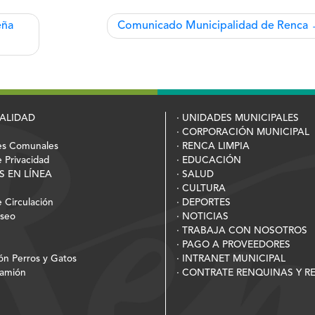
eña
Comunicado Municipalidad de Renca
PALIDAD
· UNIDADES MUNICIPALES
· CORPORACIÓN MUNICIPAL
es Comunales
· RENCA LIMPIA
e Privacidad
· EDUCACIÓN
S EN LÍNEA
· SALUD
· CULTURA
 Circulación
· DEPORTES
Aseo
· NOTICIAS
· TRABAJA CON NOSOTROS
· PAGO A PROVEEDORES
ión Perros y Gatos
· INTRANET MUNICIPAL
Camión
· CONTRATE RENQUINAS Y 