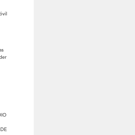
vil
as
der
DIO
 DE