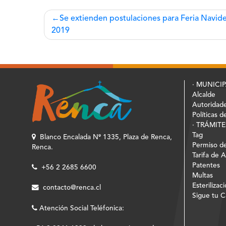
Navegación
Se extienden postulaciones para Feria Navid
2019
de
entradas
· MUNICI
Alcalde
Autoridad
Políticas d
· TRÁMITE
Tag
Blanco Encalada Nº 1335, Plaza de Renca,
Permiso de
Renca.
Tarifa de 
Patentes
+56 2 2685 6600
Multas
Esterilizac
contacto@renca.cl
Sigue tu 
Atención Social Teléfonica: