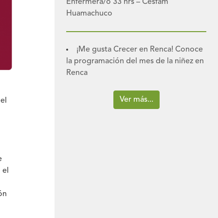
Enfermera/o 33 hrs – Cesfam
Huamachuco
¡Me gusta Crecer en Renca! Conoce
la programación del mes de la niñez en
Renca
Ver más...
el
e
 el
ón