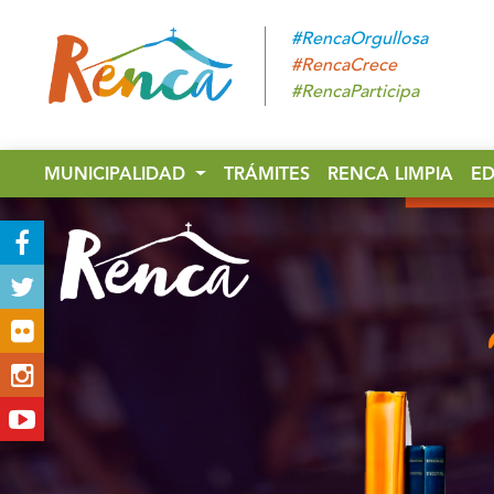
#RencaOrgullosa
#RencaCrece
#RencaParticipa
MUNICIPALIDAD
TRÁMITES
RENCA LIMPIA
E