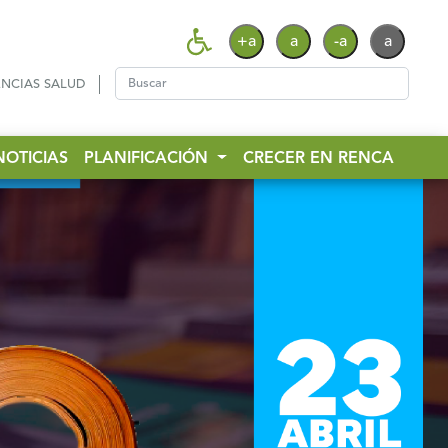
+a
a
-a
a
NCIAS SALUD
NOTICIAS
PLANIFICACIÓN
CRECER EN RENCA