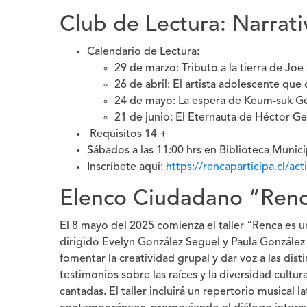
Club de Lectura: Narrati
Calendario de Lectura:
29 de marzo: Tributo a la tierra de Joe
26 de abril: El artista adolescente q
24 de mayo: La espera de Keum-suk G
21 de junio: El Eternauta de Héctor 
Requisitos 14 +
Sábados a las 11:00 hrs en Biblioteca Munic
Inscríbete aquí:
https://rencaparticipa.cl/ac
Elenco Ciudadano “Renc
El 8 mayo del 2025 comienza el taller “Renca es 
dirigido Evelyn González Seguel y Paula González S
fomentar la creatividad grupal y dar voz a las dist
testimonios sobre las raíces y la diversidad cultu
cantadas. El taller incluirá un repertorio musical