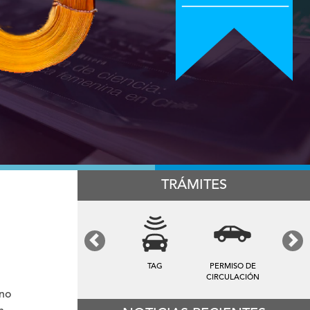
TRÁMITES
Previous
Next
TARIFA DE
PATENTES
ASEO
ano