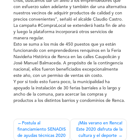
crisis, buscamos dar un alivio a los emprendedores que
con esfuerzo salen adelante y también dar una alternativa
nuestros vecinos de adquirir productos de calidad y con
precios convenientes”, señaló el alcalde Claudio Castro.
La campaña #CompraLocal se extenderá hasta fin de año
y luego la plataforma incorporará otros servicios de
manera regular.
Esto se suma a los más de 450 puestos que ya están
funcionando con emprendedores renquinos en la Feria
Navideña Histórica de Renca en las calles Caupolicán y
José Manuel Balmaceda. A propósito de la contingencia
nacional, ellos fueron beneficiados excepcionalmente
este año, con un permiso de ventas sin costo.
Y por si todo esto fuera poco, la municipalidad ha
apoyado la instalación de 30 ferias barriales a lo largo y
ancho de la comuna, para acercar las compras y
productos a los distintos barrios y condominios de Renca.
Navegación
Postula al
¡Más verano en Renca!
financiamiento SENADIS
Este 2020 disfruta de la
de
de ayudas técnicas 2020
cultura y el deporte