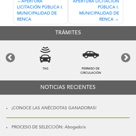
Navegación
APERTURA
APERTURA LICITACIÓN
LICITACIÓN PÚBLICA I.
PÚBLICA I.
de
MUNICIPALIDAD DE
MUNICIPALIDAD DE
entradas
RENCA
RENCA
TRÁMITES
Previous
Next
TAG
PERMISO DE
CIRCULACIÓN
NOTICIAS RECIENTES
¡CONOCE LAS ANÉCDOTAS GANADORAS!
PROCESO DE SELECCIÓN: Abogado/a