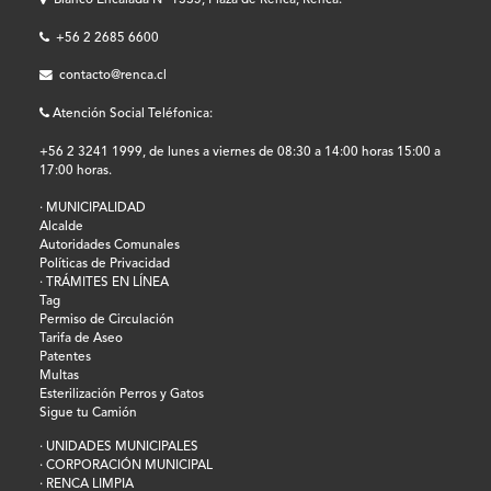
Blanco Encalada Nº 1335, Plaza de Renca, Renca.
+56 2 2685 6600
contacto@renca.cl
Atención Social Teléfonica:
+56 2 3241 1999, de lunes a viernes de 08:30 a 14:00 horas 15:00 a
17:00 horas.
· MUNICIPALIDAD
Alcalde
Autoridades Comunales
Políticas de Privacidad
· TRÁMITES EN LÍNEA
Tag
Permiso de Circulación
Tarifa de Aseo
Patentes
Multas
Esterilización Perros y Gatos
Sigue tu Camión
· UNIDADES MUNICIPALES
· CORPORACIÓN MUNICIPAL
· RENCA LIMPIA