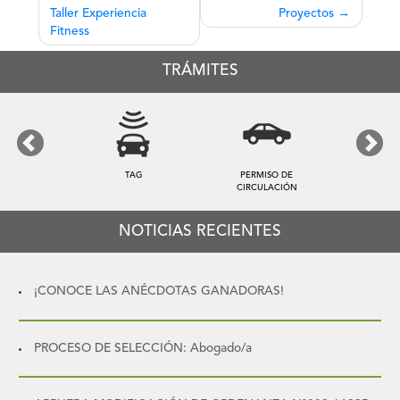
de
Taller Experiencia
Proyectos
entradas
Fitness
TRÁMITES
Previous
Next
TAG
PERMISO DE
CIRCULACIÓN
NOTICIAS RECIENTES
¡CONOCE LAS ANÉCDOTAS GANADORAS!
PROCESO DE SELECCIÓN: Abogado/a