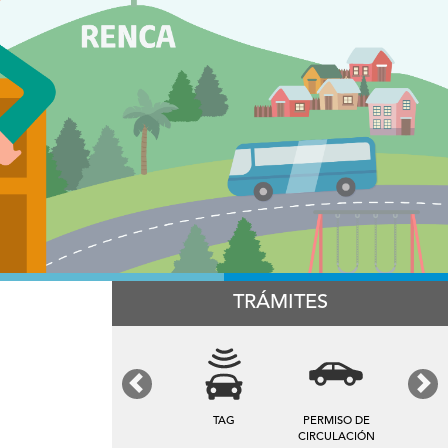
TRÁMITES
Previous
Next
TAG
PERMISO DE
CIRCULACIÓN