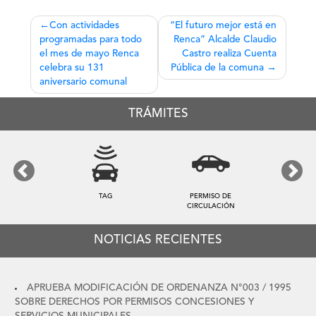
Navegación
Con actividades
“El futuro mejor está en
programadas para todo
Renca” Alcalde Claudio
de
el mes de mayo Renca
Castro realiza Cuenta
entradas
celebra su 131
Pública de la comuna
aniversario comunal
TRÁMITES
Previous
Next
TAG
PERMISO DE
CIRCULACIÓN
NOTICIAS RECIENTES
APRUEBA MODIFICACIÓN DE ORDENANZA N°003 / 1995
SOBRE DERECHOS POR PERMISOS CONCESIONES Y