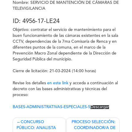
Nombre:
SERVICIO DE MANTENCIÓN DE CÁMARAS DE
TELEVIGILANCIA
ID:
4956-17-LE24
Objetivo:
contratar el servicio de mantenimiento para el
buen funcionamiento de las cámaras existentes en la sala
CCTV, dependencias de la 7ma Comisaría de Renca y en
diferentes puntos de la comuna, en el marco de la
Prevención Macro Zonal dependiente de la Dirección de
Seguridad Pública del municipio.
Cierre de licitación:
21-03-2024 (14:00 horas)
Revise los detalles
en este link
y acceda a continuación
al
decreto con las bases administrativas y técnicas del
proceso:
BASES-ADMINISTRATIVAS-ESPECIALES-5
Descargar
Navegación
CONCURSO
PROCESO SELECCIÓN:
PÚBLICO: ANALISTA
COORDINADOR/A DE
de