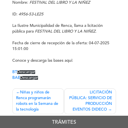
Nombre:
FESTIVAL DEL LIBRO Y LA NIÑEZ
ID:
4956-53-LE25
La
Ilustre Municipalidad de Renca
, llama a licitación
pública para
FESTIVAL DEL LIBRO Y LA NIÑEZ
.
Fecha de cierre de recepción de la oferta: 04-07-2025
15:01:00
Conoce y descarga las bases aquí:
BT
Descargar
BAE
Descargar
Navegación
Niñas y niños de
LICITACIÓN
Renca programarán
PÚBLICA: SERVICIO DE
de
robots en la Semana de
PRODUCCIÓN
entradas
la tecnología
EVENTOS DIDECO
TRÁMITES