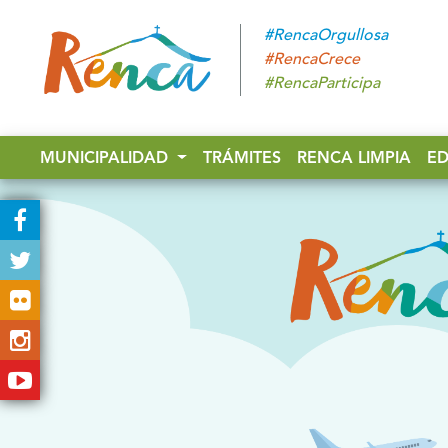
#RencaOrgullosa
#RencaCrece
#RencaParticipa
MUNICIPALIDAD
TRÁMITES
RENCA LIMPIA
E