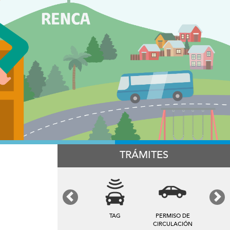
TRÁMITES
Previous
Next
TAG
PERMISO DE
CIRCULACIÓN