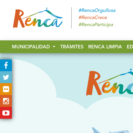
#RencaOrgullosa
#RencaCrece
#RencaParticipa
MUNICIPALIDAD
TRÁMITES
RENCA LIMPIA
E