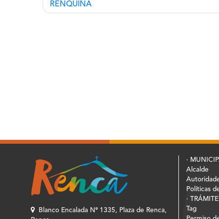
RENQUINA
entradas
· MUNICI
Alcalde
Autoridad
Políticas d
· TRÁMITE
Tag
Blanco Encalada Nº 1335, Plaza de Renca,
Permiso de