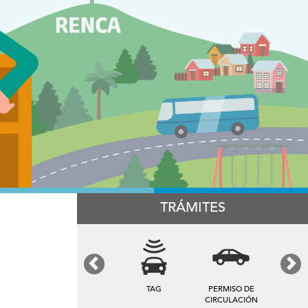
TRÁMITES
Previous
Next
TAG
PERMISO DE
CIRCULACIÓN