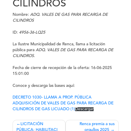
CILINDROS
Nombre:
ADQ. VALES DE GAS PARA RECARGA DE
CILINDROS
ID:
4956-36-LQ25
La
Ilustre Municipalidad de Renca
, llama a licitación
pública para
ADQ. VALES DE GAS PARA RECARGA DE
CILINDROS
.
Fecha de cierre de recepción de la oferta: 16-06-2025
15:01:00
Conoce y descarga las bases aquí:
DECRETO 1030- LLAMA A PROP. PÚBLICA
ADQUISICIÓN DE VALES DE GAS PARA RECARGA DE
CILINDROS DE GAS LICUADO (1)
Descargar
Navegación
LICITACIÓN
Renca premia a sus
PÚBLICA: HABILITACI​
orgullos 2025