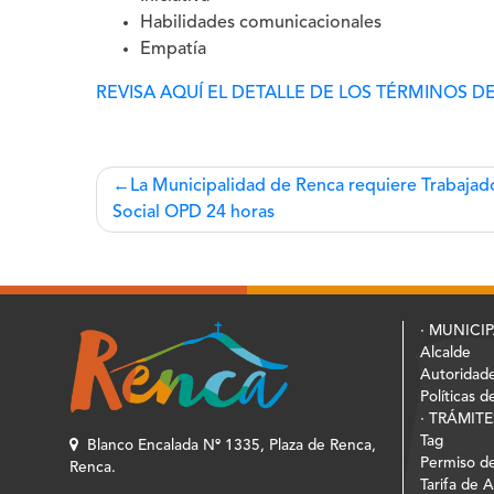
Habilidades comunicacionales
Empatía
REVISA AQUÍ EL DETALLE DE LOS TÉRMINOS D
Navegación
La Municipalidad de Renca requiere Trabajad
Social OPD 24 horas
de
entradas
· MUNICI
Alcalde
Autoridad
Políticas d
· TRÁMITE
Tag
Blanco Encalada Nº 1335, Plaza de Renca,
Permiso de
Renca.
Tarifa de 