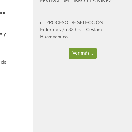
FESTIVAL DEL LIBRO Y LA NIÑEZ
ción
PROCESO DE SELECCIÓN:
Enfermera/o 33 hrs – Cesfam
n y
Huamachuco
Ver más...
n de
.