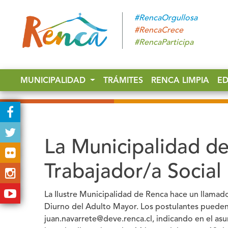
#RencaOrgullosa
#RencaCrece
#RencaParticipa
MUNICIPALIDAD
TRÁMITES
RENCA LIMPIA
E
La Municipalidad de
Trabajador/a Socia
La Ilustre Municipalidad de Renca hace un llama
Diurno del Adulto Mayor.
Los postulantes pueden 
juan.navarrete@deve.renca.cl
, indicando en el a