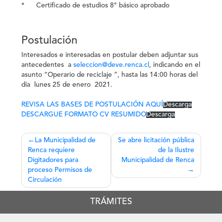
* Certificado de estudios 8° básico aprobado
Postulación
Interesados e interesadas en postular deben adjuntar sus
antecedentes a
seleccion@deve.renca.cl
, indicando en el
asunto “Operario de reciclaje ”, hasta las 14:00 horas del
día lunes 25 de enero 2021.
REVISA LAS BASES DE POSTULACIÓN AQUÍ
Descarga
DESCARGUE FORMATO CV RESUMIDO
Descarga
Navegación
La Municipalidad de
Se abre licitación pública
Renca requiere
de la Ilustre
de
Digitadores para
Municipalidad de Renca
entradas
proceso Permisos de
Circulación
TRÁMITES