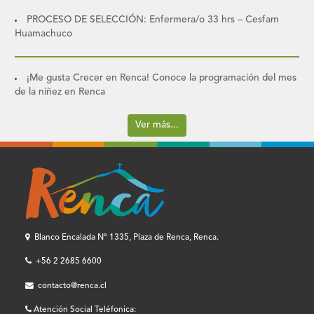
PROCESO DE SELECCIÓN: Enfermera/o 33 hrs – Cesfam
Huamachuco
¡Me gusta Crecer en Renca! Conoce la programación del mes
de la niñez en Renca
Ver más...
Blanco Encalada Nº 1335, Plaza de Renca, Renca.
+56 2 2685 6600
contacto@renca.cl
Atención Social Teléfonica: