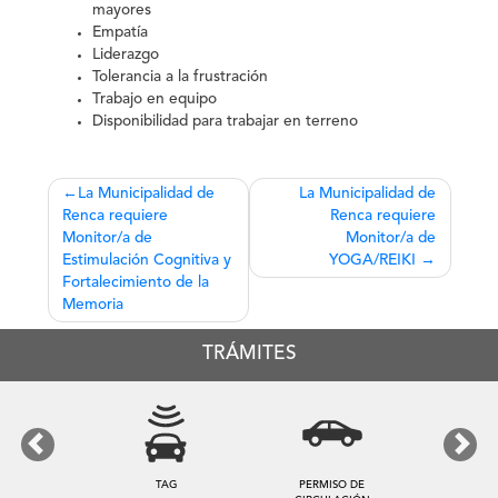
mayores
Empatía
Liderazgo
Tolerancia a la frustración
Trabajo en equipo
Disponibilidad para trabajar en terreno
Navegación
La Municipalidad de
La Municipalidad de
Renca requiere
Renca requiere
de
Monitor/a de
Monitor/a de
entradas
Estimulación Cognitiva y
YOGA/REIKI
Fortalecimiento de la
Memoria
TRÁMITES
Previous
Next
TAG
PERMISO DE